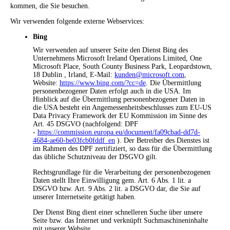
kommen, die Sie besuchen.
Wir verwenden folgende externe Webservices:
Bing
Wir verwenden auf unserer Seite den Dienst Bing des
Unternehmens Microsoft Ireland Operations Limited, One
Microsoft Place, South County Business Park, Leopardstown,
18 Dublin , Irland, E-Mail:
kunden@microsoft.com
,
Website:
https://www.bing.com/?cc=de
. Die Übermittlung
personenbezogener Daten erfolgt auch in die USA. Im
Hinblick auf die Übermittlung personenbezogener Daten in
die USA besteht ein Angemessenheitsbeschlusses zum EU-US
Data Privacy Framework der EU Kommission im Sinne des
Art. 45 DSGVO (nachfolgend: DPF
-
https://commission.europa.eu/document/fa09cbad-dd7d-
4684-ae60-be03fcb0fddf_en
). Der Betreiber des Dienstes ist
im Rahmen des DPF zertifiziert, so dass für die Übermittlung
das übliche Schutzniveau der DSGVO gilt.
Rechtsgrundlage für die Verarbeitung der personenbezogenen
Daten stellt Ihre Einwilligung gem. Art. 6 Abs. 1 lit. a
DSGVO bzw. Art. 9 Abs. 2 lit. a DSGVO dar, die Sie auf
unserer Internetseite getätigt haben.
Der Dienst Bing dient einer schnelleren Suche über unsere
Seite bzw. das Internet und verknüpft Suchmaschineninhalte
mit unserer Website.