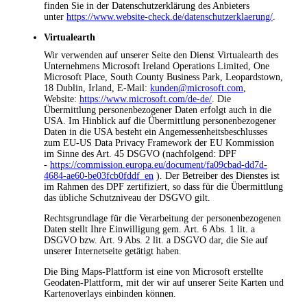
finden Sie in der Datenschutzerklärung des Anbieters
unter
https://www.website-check.de/datenschutzerklaerung/
.
Virtualearth
Wir verwenden auf unserer Seite den Dienst Virtualearth des
Unternehmens Microsoft Ireland Operations Limited, One
Microsoft Place, South County Business Park, Leopardstown,
18 Dublin, Irland, E-Mail:
kunden@microsoft.com
,
Website:
https://www.microsoft.com/de-de/
. Die
Übermittlung personenbezogener Daten erfolgt auch in die
USA. Im Hinblick auf die Übermittlung personenbezogener
Daten in die USA besteht ein Angemessenheitsbeschlusses
zum EU-US Data Privacy Framework der EU Kommission
im Sinne des Art. 45 DSGVO (nachfolgend: DPF
-
https://commission.europa.eu/document/fa09cbad-dd7d-
4684-ae60-be03fcb0fddf_en
). Der Betreiber des Dienstes ist
im Rahmen des DPF zertifiziert, so dass für die Übermittlung
das übliche Schutzniveau der DSGVO gilt.
Rechtsgrundlage für die Verarbeitung der personenbezogenen
Daten stellt Ihre Einwilligung gem. Art. 6 Abs. 1 lit. a
DSGVO bzw. Art. 9 Abs. 2 lit. a DSGVO dar, die Sie auf
unserer Internetseite getätigt haben.
Die Bing Maps-Plattform ist eine von Microsoft erstellte
Geodaten-Plattform, mit der wir auf unserer Seite Karten und
Kartenoverlays einbinden können.