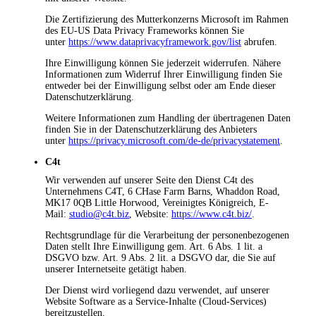
Die Zertifizierung des Mutterkonzerns Microsoft im Rahmen
des EU-US Data Privacy Frameworks können Sie
unter
https://www.dataprivacyframework.gov/list
abrufen.
Ihre Einwilligung können Sie jederzeit widerrufen. Nähere
Informationen zum Widerruf Ihrer Einwilligung finden Sie
entweder bei der Einwilligung selbst oder am Ende dieser
Datenschutzerklärung.
Weitere Informationen zum Handling der übertragenen Daten
finden Sie in der Datenschutzerklärung des Anbieters
unter
https://privacy.microsoft.com/de-de/privacystatement
.
C4t
Wir verwenden auf unserer Seite den Dienst C4t des
Unternehmens C4T, 6 CHase Farm Barns, Whaddon Road,
MK17 0QB Little Horwood, Vereinigtes Königreich, E-
Mail:
studio@c4t.biz
, Website:
https://www.c4t.biz/
.
Rechtsgrundlage für die Verarbeitung der personenbezogenen
Daten stellt Ihre Einwilligung gem. Art. 6 Abs. 1 lit. a
DSGVO bzw. Art. 9 Abs. 2 lit. a DSGVO dar, die Sie auf
unserer Internetseite getätigt haben.
Der Dienst wird vorliegend dazu verwendet, auf unserer
Website Software as a Service-Inhalte (Cloud-Services)
bereitzustellen.